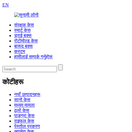
EN
संरक्षक केस
स्मार्ट केस
ड्राई बक्स
रोटोमोल्ड केस
बारूद बक्स
कस्टम
हामीलाई सम्पर्क गर्नुहोस्
कोटीहरू
नयाँ उत्पादनहरू
सानो केस
मध्यम मामला
ठूलो केस
पाङ्ग्रा केस
राइफल केस
पेस्तोल प्रकरण
क्यामेरा केस