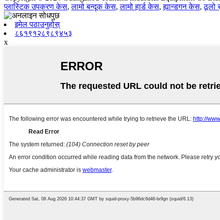
प्लास्टिक उपकरण केस
,
लामो बन्दूक केस
,
लामो हार्ड केस
,
ह्यान्डगन केस
,
ठूलो 
इमेल पठाउनुहोस्
८६१९१२८९८९४५३
x