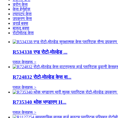
ड्रोन केस
केस हेर्नुहोस्
ल्यापटप केस
उपकरण केस
ड्राई बक्स
बारूद बक्स
रोटोमोल्ड केस
R534338 रग्ड रोटो-मोल्डेड ...
पसल केसहरू >
R724832 रोटो-मोल्डेड केस वा...
पसल केसहरू >
R735340 थोक भण्डारण H...
पसल केसहरू >