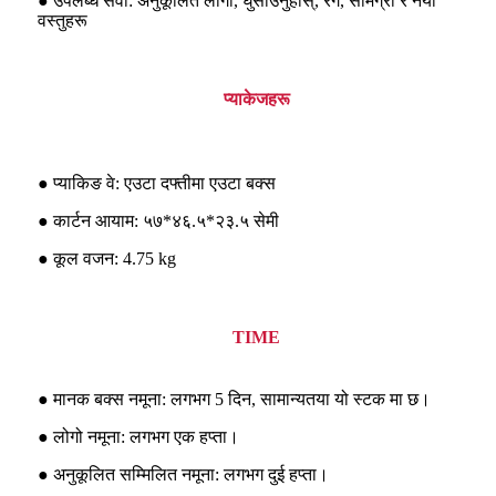
● उपलब्ध सेवा: अनुकूलित लोगो, घुसाउनुहोस्, रंग, सामग्री र नयाँ
वस्तुहरू
प्याकेजहरू
● प्याकिङ वे: एउटा दफ्तीमा एउटा बक्स
● कार्टन आयाम: ५७*४६.५*२३.५ सेमी
● कूल वजन: 4.75 kg
TIME
● मानक बक्स नमूना: लगभग 5 दिन, सामान्यतया यो स्टक मा छ।
● लोगो नमूना: लगभग एक हप्ता।
● अनुकूलित सम्मिलित नमूना: लगभग दुई हप्ता।